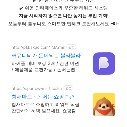
✔️ 쉬운 인터페이스와 꾸준한 리워드 시스템
지금 시작하지 않으면 나만 놓치는 부업 기회!
오늘부터 톨루나로 스마트한 앱테크 도전해보세요 📲✨
http://pf.kakao.com/_MAYmn
광고
커뮤니티가 돈이되는 블라블라
타어플 대비 보상 2배 / 간편 미션
/ 애플제품 교환가능 / 돈버는앱
https://sparrow-mart.co.kr/
광고
참새마트 - 돈버는 쇼핑습관 쇼
핑만 해도 포인트 적립
참새마트로 쇼핑하고 리워드 적립!
간단하게 혜택 받으세요. 쇼핑할때
엔 참새마트에 들러주세요! 참새가
쇼핑포인트를 물어다줄거에요!